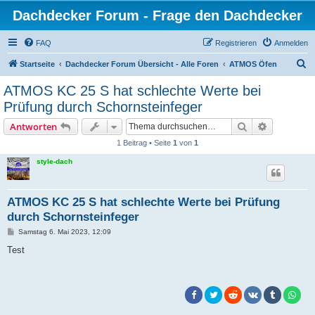
Dachdecker Forum - Frage den Dachdecker
FAQ
Registrieren
Anmelden
S
Startseite
Dachdecker Forum Übersicht - Alle Foren
ATMOS Öfen
u
ATMOS KC 25 S hat schlechte Werte bei
c
Prüfung durch Schornsteinfeger
h
Suche
Erweiterte
Antworten
e
1 Beitrag • Seite
1
von
1
style-dach
ATMOS KC 25 S hat schlechte Werte bei Prüfung
durch Schornsteinfeger
B
Samstag 6. Mai 2023, 12:09
e
i
Test
t
r
a
g