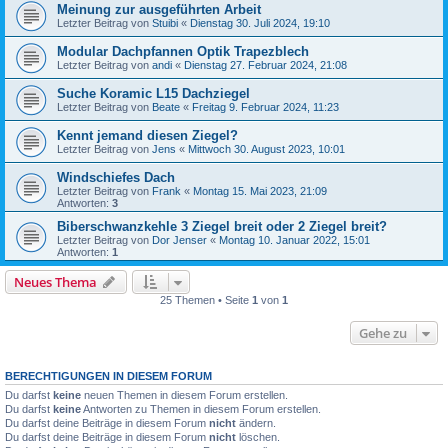
Meinung zur ausgeführten Arbeit
Letzter Beitrag von
Stuibi
«
Dienstag 30. Juli 2024, 19:10
Modular Dachpfannen Optik Trapezblech
Letzter Beitrag von
andi
«
Dienstag 27. Februar 2024, 21:08
Suche Koramic L15 Dachziegel
Letzter Beitrag von
Beate
«
Freitag 9. Februar 2024, 11:23
Kennt jemand diesen Ziegel?
Letzter Beitrag von
Jens
«
Mittwoch 30. August 2023, 10:01
Windschiefes Dach
Letzter Beitrag von
Frank
«
Montag 15. Mai 2023, 21:09
Antworten:
3
Biberschwanzkehle 3 Ziegel breit oder 2 Ziegel breit?
Letzter Beitrag von
Dor Jenser
«
Montag 10. Januar 2022, 15:01
Antworten:
1
Neues Thema
25 Themen • Seite
1
von
1
Gehe zu
BERECHTIGUNGEN IN DIESEM FORUM
Du darfst
keine
neuen Themen in diesem Forum erstellen.
Du darfst
keine
Antworten zu Themen in diesem Forum erstellen.
Du darfst deine Beiträge in diesem Forum
nicht
ändern.
Du darfst deine Beiträge in diesem Forum
nicht
löschen.