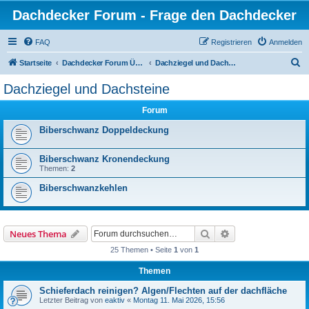
Dachdecker Forum - Frage den Dachdecker
FAQ
Registrieren
Anmelden
S
Startseite
Dachdecker Forum Übersicht - Alle Foren
Dachziegel und Dachsteine
u
Dachziegel und Dachsteine
c
Forum
h
e
Biberschwanz Doppeldeckung
Biberschwanz Kronendeckung
Themen:
2
Biberschwanzkehlen
Suche
Erweiterte Suche
Neues Thema
25 Themen • Seite
1
von
1
Themen
Schieferdach reinigen? Algen/Flechten auf der dachfläche
Letzter Beitrag von
eaktiv
«
Montag 11. Mai 2026, 15:56