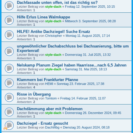
Dachfassade unten offen, ist das richtig so?
Letzter Beitrag von
style-dach
«
Freitag 12. September 2025, 10:15
Antworten:
1
Hilfe Erlus Linea Walmkappe
Letzter Beitrag von
style-dach
«
Mittwoch 3. September 2025, 08:28
Antworten:
1
HILFE! Antike Dachziegel! Suche Ersatz
Letzter Beitrag von
Christopher
«
Montag 11. August 2025, 17:14
Antworten:
1
ungewöhnlicher Dachabschluss bei Dachsanierung, bitte um
Expertenrat!
Letzter Beitrag von
style-dach
«
Donnerstag 31. Juli 2025, 13:32
Antworten:
1
Nelskamp Planum Ziegel haben Haarrisse...nach 6,5 Jahren
Letzter Beitrag von
style-dach
«
Samstag 31. Mai 2025, 18:13
Antworten:
1
Klammern bei Frankfurter Pfanne
Letzter Beitrag von
HEMI
«
Sonntag 23. Februar 2025, 17:38
Antworten:
4
Risse in Übergang
Letzter Beitrag von
Tomtom
«
Freitag 14. Februar 2025, 11:07
Antworten:
2
Dachdämmung aber mit Problemen
Letzter Beitrag von
style-dach
«
Donnerstag 26. Dezember 2024, 09:45
Antworten:
1
Dachziegel - Ersatz gesucht
Letzter Beitrag von
DachWbg
«
Dienstag 20. August 2024, 08:18