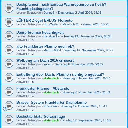
Dachpfannen nach Einbau Wärmepumpe zu hoch?
Feuchtigkeitsgefahr?
Letzter Beitrag von
DannyS
«
Donnerstag 2. April 2026, 18:33
LÜFTER-Ziegel ERLUS Florento
Letzter Beitrag von
BL_Weiden
«
Mittwoch 11. Februar 2026, 16:21
Dampfbremse Feuchtigkeit
Letzter Beitrag von
Handwerker
«
Freitag 19. Dezember 2025, 16:30
Antworten:
4
alte Frankfurter Pfanne noch ok?
Letzter Beitrag von
Marcus0804
«
Sonntag 16. November 2025, 20:42
Antworten:
2
Wölbung am Dach 2016 erneuert
Letzter Beitrag von
Yaren
«
Samstag 8. November 2025, 22:49
Antworten:
4
Entlüftung über Dach, Pfannen richtig eingebaut?
Letzter Beitrag von
style-dach
«
Samstag 8. November 2025, 07:51
Antworten:
5
Frankfurter Pfanne - Abstände
Letzter Beitrag von
style-dach
«
Sonntag 2. November 2025, 21:39
Antworten:
3
Brasser System Frankfurter Dachpfanne
Letzter Beitrag von
Nixwisser
«
Sonntag 12. Oktober 2025, 15:43
Antworten:
2
Dachstabilität / Solaranlage
Letzter Beitrag von
style-dach
«
Freitag 12. September 2025, 10:16
Antworten:
1