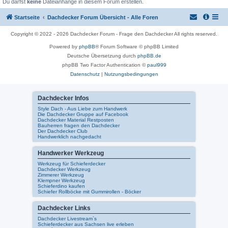
Du darfst
keine
Dateianhänge in diesem Forum erstellen.
Startseite
Dachdecker Forum Übersicht - Alle Foren
Copyright © 2022 - 2026 Dachdecker Forum - Frage den Dachdecker All rights reserved.
Powered by
phpBB
® Forum Software © phpBB Limited
Deutsche Übersetzung durch
phpBB.de
phpBB Two Factor Authentication ©
paul999
Datenschutz
|
Nutzungsbedingungen
Dachdecker Infos
Style Dach - Aus Liebe zum Handwerk
Die Dachdecker Gruppe auf Facebook
Dachdecker Material Restposten
Bauherren fragen den Dachdecker
Der Dachdecker Club
Handwerklich nachgedacht
Handwerker Werkzeug
Werkzeug für Schieferdecker
Dachdecker Werkzeug
Zimmerer Werkzeug
Klempner Werkzeug
Schieferdino kaufen
Schiefer Rollböcke mit Gummirollen - Böcker
Dachdecker Links
Dachdecker Livestream`s
Schieferdecker aus Sachsen live erleben