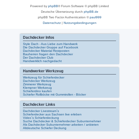
Powered by
phpBB
® Forum Software © phpBB Limited
Deutsche Übersetzung durch
phpBB.de
phpBB Two Factor Authentication ©
paul999
Datenschutz
|
Nutzungsbedingungen
Dachdecker Infos
Style Dach - Aus Liebe zum Handwerk
Die Dachdecker Gruppe auf Facebook
Dachdecker Material Restposten
Bauherren fragen den Dachdecker
Der Dachdecker Club
Handwerklich nachgedacht
Handwerker Werkzeug
Werkzeug für Schieferdecker
Dachdecker Werkzeug
Zimmerer Werkzeug
Klempner Werkzeug
Schieferdino kaufen
Schiefer Rollböcke mit Gummirollen - Böcker
Dachdecker Links
Dachdecker Livestream`s
Schieferdecker aus Sachsen live erleben
Video`s Schieferdeckung
Suche Dachdecker & Schieferdecker Subunternehmer
Als Dachdecker Subunternehmer arbeiten / anbieten
Altdeutsche Schiefer Deckung