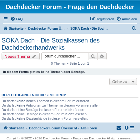
Dachdecker Forum - Frage den Dachdecker
FAQ
Registrieren
Anmelden
S
Startseite
Dachdecker Forum Übersicht - Alle Foren
SOKA Dach - Die Sozialkassen des Dachdeckerhandwerks
u
SOKA Dach - Die Sozialkassen des
c
Dachdeckerhandwerks
h
Suche
Erweiterte Suche
Neues Thema
e
0 Themen • Seite
1
von
1
In diesem Forum gibt es keine Themen oder Beiträge.
Gehe zu
BERECHTIGUNGEN IN DIESEM FORUM
Du darfst
keine
neuen Themen in diesem Forum erstellen.
Du darfst
keine
Antworten zu Themen in diesem Forum erstellen.
Du darfst deine Beiträge in diesem Forum
nicht
ändern.
Du darfst deine Beiträge in diesem Forum
nicht
löschen.
Du darfst
keine
Dateianhänge in diesem Forum erstellen.
Startseite
Dachdecker Forum Übersicht - Alle Foren
Copyright © 2022 - 2026 Dachdecker Forum - Frage den Dachdecker All rights reserved.