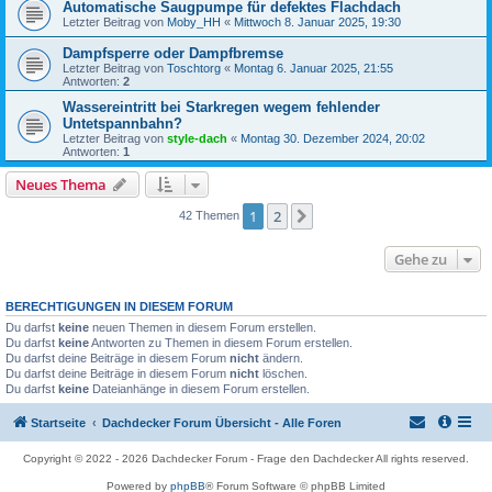
Automatische Saugpumpe für defektes Flachdach
Letzter Beitrag von
Moby_HH
«
Mittwoch 8. Januar 2025, 19:30
Dampfsperre oder Dampfbremse
Letzter Beitrag von
Toschtorg
«
Montag 6. Januar 2025, 21:55
Antworten:
2
Wassereintritt bei Starkregen wegem fehlender
Untetspannbahn?
Letzter Beitrag von
style-dach
«
Montag 30. Dezember 2024, 20:02
Antworten:
1
Neues Thema
1
2
Nächste
42 Themen
Gehe zu
BERECHTIGUNGEN IN DIESEM FORUM
Du darfst
keine
neuen Themen in diesem Forum erstellen.
Du darfst
keine
Antworten zu Themen in diesem Forum erstellen.
Du darfst deine Beiträge in diesem Forum
nicht
ändern.
Du darfst deine Beiträge in diesem Forum
nicht
löschen.
Du darfst
keine
Dateianhänge in diesem Forum erstellen.
Startseite
Dachdecker Forum Übersicht - Alle Foren
Copyright © 2022 - 2026 Dachdecker Forum - Frage den Dachdecker All rights reserved.
Powered by
phpBB
® Forum Software © phpBB Limited