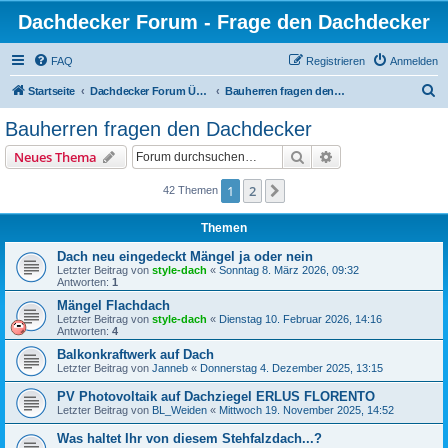
Dachdecker Forum - Frage den Dachdecker
FAQ
Registrieren
Anmelden
S
Startseite
Dachdecker Forum Übersicht - Alle Foren
Bauherren fragen den Dachdecker
u
Bauherren fragen den Dachdecker
c
Suche
Erweiterte Suche
Neues Thema
h
e
1
2
Nächste
42 Themen
Themen
Dach neu eingedeckt Mängel ja oder nein
Letzter Beitrag von
style-dach
«
Sonntag 8. März 2026, 09:32
Antworten:
1
Mängel Flachdach
Letzter Beitrag von
style-dach
«
Dienstag 10. Februar 2026, 14:16
Antworten:
4
Balkonkraftwerk auf Dach
Letzter Beitrag von
Janneb
«
Donnerstag 4. Dezember 2025, 13:15
PV Photovoltaik auf Dachziegel ERLUS FLORENTO
Letzter Beitrag von
BL_Weiden
«
Mittwoch 19. November 2025, 14:52
Was haltet Ihr von diesem Stehfalzdach...?