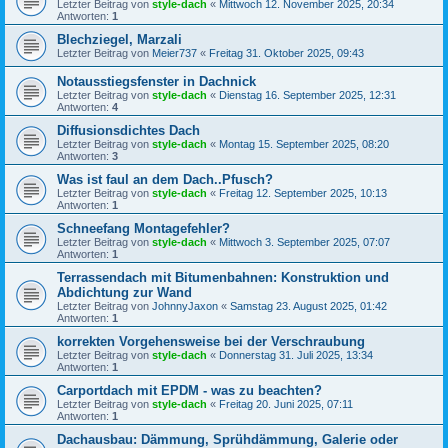
Letzter Beitrag von
style-dach
«
Mittwoch 12. November 2025, 20:34
Antworten:
1
Blechziegel, Marzali
Letzter Beitrag von
Meier737
«
Freitag 31. Oktober 2025, 09:43
Notausstiegsfenster in Dachnick
Letzter Beitrag von
style-dach
«
Dienstag 16. September 2025, 12:31
Antworten:
4
Diffusionsdichtes Dach
Letzter Beitrag von
style-dach
«
Montag 15. September 2025, 08:20
Antworten:
3
Was ist faul an dem Dach..Pfusch?
Letzter Beitrag von
style-dach
«
Freitag 12. September 2025, 10:13
Antworten:
1
Schneefang Montagefehler?
Letzter Beitrag von
style-dach
«
Mittwoch 3. September 2025, 07:07
Antworten:
1
Terrassendach mit Bitumenbahnen: Konstruktion und
Abdichtung zur Wand
Letzter Beitrag von
JohnnyJaxon
«
Samstag 23. August 2025, 01:42
Antworten:
1
korrekten Vorgehensweise bei der Verschraubung
Letzter Beitrag von
style-dach
«
Donnerstag 31. Juli 2025, 13:34
Antworten:
1
Carportdach mit EPDM - was zu beachten?
Letzter Beitrag von
style-dach
«
Freitag 20. Juni 2025, 07:11
Antworten:
1
Dachausbau: Dämmung, Sprühdämmung, Galerie oder