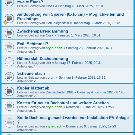
zweite Etage?
Letzter Beitrag von
Dioss
«
Dienstag 18. März 2025, 09:10
Aufdopplung von Sparren (8x16 cm) – Möglichkeiten und
Praxistipps
Letzter Beitrag von
Herr Ziegelstein
«
Donnerstag 6. März 2025, 16:12
Zwischensparrendämmung
Letzter Beitrag von
Cosx
«
Samstag 1. März 2025, 10:51
Evtl. Schimmel?
Letzter Beitrag von
style-dach
«
Sonntag 23. Februar 2025, 07:42
Antworten:
3
Hühnerstall Dachdämmung
Letzter Beitrag von
dirk
«
Montag 17. Februar 2025, 20:31
Antworten:
4
Scheunendach
Letzter Beitrag von
cc-um
«
Sonntag 9. Februar 2025, 16:23
Antworten:
2
Kupfer blättert ab
Letzter Beitrag von
Dachschaden1981
«
Dienstag 4. Februar 2025, 07:46
Antworten:
2
Kosten für neuen Dachstuhl und weitere Arbeiten
Letzter Beitrag von
style-dach
«
Mittwoch 15. Januar 2025, 17:58
Antworten:
1
Sollte Dach neu gemacht werden vor Installation PV Anlage
?
Letzter Beitrag von
style-dach
«
Donnerstag 9. Januar 2025, 19:23
Antworten:
3