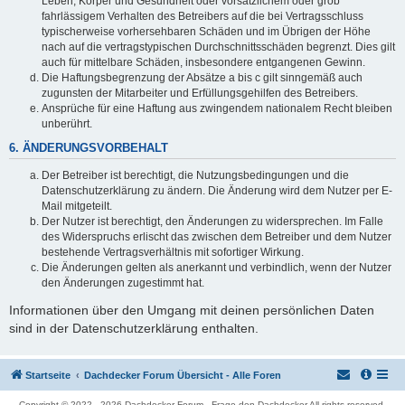
Leben, Körper und Gesundheit oder vorsätzlichem oder grob
fahrlässigem Verhalten des Betreibers auf die bei Vertragsschluss
typischerweise vorhersehbaren Schäden und im Übrigen der Höhe
nach auf die vertragstypischen Durchschnittsschäden begrenzt. Dies gilt
auch für mittelbare Schäden, insbesondere entgangenen Gewinn.
Die Haftungsbegrenzung der Absätze a bis c gilt sinngemäß auch
zugunsten der Mitarbeiter und Erfüllungsgehilfen des Betreibers.
Ansprüche für eine Haftung aus zwingendem nationalem Recht bleiben
unberührt.
6. ÄNDERUNGSVORBEHALT
Der Betreiber ist berechtigt, die Nutzungsbedingungen und die
Datenschutzerklärung zu ändern. Die Änderung wird dem Nutzer per E-
Mail mitgeteilt.
Der Nutzer ist berechtigt, den Änderungen zu widersprechen. Im Falle
des Widerspruchs erlischt das zwischen dem Betreiber und dem Nutzer
bestehende Vertragsverhältnis mit sofortiger Wirkung.
Die Änderungen gelten als anerkannt und verbindlich, wenn der Nutzer
den Änderungen zugestimmt hat.
Informationen über den Umgang mit deinen persönlichen Daten
sind in der Datenschutzerklärung enthalten.
Startseite
Dachdecker Forum Übersicht - Alle Foren
Copyright © 2022 - 2026 Dachdecker Forum - Frage den Dachdecker All rights reserved.