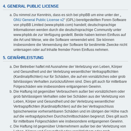
4. GENERAL PUBLIC LICENSE
Du nimmst zur Kenntnis, dass es sich bei phpBB um eine unter der „
GNU General Public License v2
“ (GPL) bereitgestellten Foren-Software
von phpBB Limited (www.phpbb.com) handelt; deutschsprachige
Informationen werden durch die deutschsprachige Community unter
www.phpbb.de zur Verfügung gestellt. Beide haben keinen Einfluss auf
die Art und Weise, wie die Software verwendet wird. Sie können
insbesondere die Verwendung der Software für bestimmte Zwecke nicht
untersagen oder auf Inhalte fremder Foren Einfluss nehmen.
5. GEWÄHRLEISTUNG
Der Betreiber haftet mit Ausnahme der Verletzung von Leben, Körper
und Gesundheit und der Verletzung wesentlicher Vertragspflichten
(Kardinalpflichten) nur für Schäden, die auf ein vorsätzliches oder grob
fahrlässiges Verhalten zurückzuführen sind. Dies gilt auch für mittelbare
Folgeschäden wie insbesondere entgangenen Gewinn.
Die Haftung ist gegenüber Verbrauchern außer bei vorsätzlichem oder
grob fahrlässigem Verhalten oder bei Schäden aus der Verletzung von
Leben, Körper und Gesundheit und der Verletzung wesentlicher
Vertragspflichten (Kardinalpflichten) auf die bei Vertragsschluss
typischerweise vorhersehbaren Schäden und im übrigen der Höhe nach
auf die vertragstypischen Durchschnittsschäden begrenzt. Dies gilt auch
für mittelbare Folgeschäden wie insbesondere entgangenen Gewinn.
Die Haftung ist gegenüber Unternehmern außer bei der Verletzung von