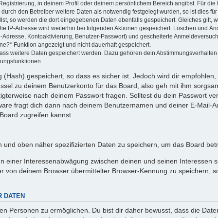
Registrierung, in deinem Profil oder deinem persönlichem Bereich angibst. Für di
rch den Betreiber weitere Daten als notwendig festgelegt wurden, so ist dies für 
llst, so werden die dort eingegebenen Daten ebenfalls gespeichert. Gleiches gilt, 
Die IP-Adresse wird weiterhin bei folgenden Aktionen gespeichert: Löschen und Än
l-Adresse, Kontoaktivierung, Benutzer-Passwort) und gescheiterte Anmeldeversuch
ine?“-Funktion angezeigt und nicht dauerhaft gespeichert.
 dass weitere Daten gespeichert werden. Dazu gehören dein Abstimmungsverhalten
gungsfunktionen.
(Hash) gespeichert, so dass es sicher ist. Jedoch wird dir empfohlen, 
ssel zu deinem Benutzerkonto für das Board, also geh mit ihm sorgsam
htigterweise nach deinem Passwort fragen. Solltest du dein Passwort v
are fragt dich dann nach deinem Benutzernamen und deiner E-Mail-Ad
Board zugreifen kannst.
en und oben näher spezifizierten Daten zu speichern, um das Board bet
en einer Interessenabwägung zwischen deinen und seinen Interessen sow
r von deinem Browser übermittelter Browser-Kennung zu speichern, so
R DATEN
n Personen zu ermöglichen. Du bist dir daher bewusst, dass die Daten d