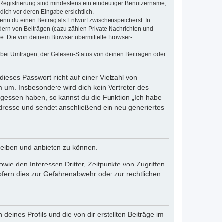
e Registrierung sind mindestens ein eindeutiger Benutzername,
dich vor deren Eingabe ersichtlich.
wenn du einen Beitrag als Entwurf zwischenspeicherst. In
dern von Beiträgen (dazu zählen Private Nachrichten und
e. Die von deinem Browser übermittelte Browser-
 bei Umfragen, der Gelesen-Status von deinen Beiträgen oder
dieses Passwort nicht auf einer Vielzahl von
 um. Insbesondere wird dich kein Vertreter des
ergessen haben, so kannst du die Funktion „Ich habe
resse und sendet anschließend ein neu generiertes
reiben und anbieten zu können.
ie den Interessen Dritter, Zeitpunkte von Zugriffen
fern dies zur Gefahrenabwehr oder zur rechtlichen
eines Profils und die von dir erstellten Beiträge im