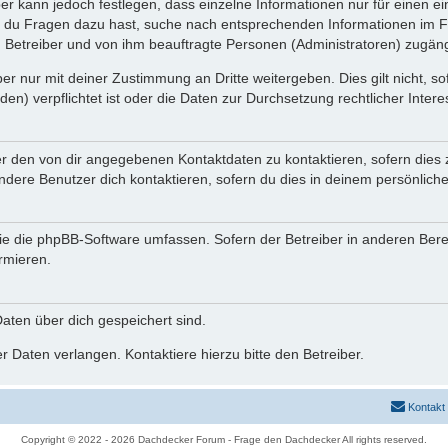
ber kann jedoch festlegen, dass einzelne Informationen nur für einen ei
n du Fragen dazu hast, suche nach entsprechenden Informationen im Fo
n Betreiber und von ihm beauftragte Personen (Administratoren) zugäng
r nur mit deiner Zustimmung an Dritte weitergeben. Dies gilt nicht, s
n) verpflichtet ist oder die Daten zur Durchsetzung rechtlicher Interes
er den von dir angegebenen Kontaktdaten zu kontaktieren, sofern dies 
andere Benutzer dich kontaktieren, sofern du dies in deinem persönliche
, die die phpBB-Software umfassen. Sofern der Betreiber in anderen Be
ormieren.
 Daten über dich gespeichert sind.
 Daten verlangen. Kontaktiere hierzu bitte den Betreiber.
Kontakt
Copyright © 2022 - 2026 Dachdecker Forum - Frage den Dachdecker All rights reserved.