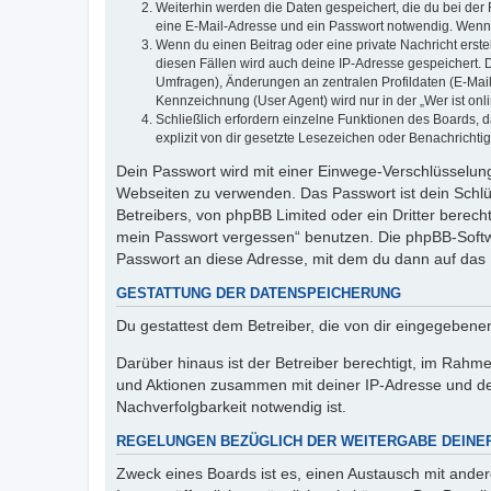
Weiterhin werden die Daten gespeichert, die du bei der 
eine E-Mail-Adresse und ein Passwort notwendig. Wenn du
Wenn du einen Beitrag oder eine private Nachricht erste
diesen Fällen wird auch deine IP-Adresse gespeichert. 
Umfragen), Änderungen an zentralen Profildaten (E-Mai
Kennzeichnung (User Agent) wird nur in der „Wer ist onl
Schließlich erfordern einzelne Funktionen des Boards,
explizit von dir gesetzte Lesezeichen oder Benachrichti
Dein Passwort wird mit einer Einwege-Verschlüsselung 
Webseiten zu verwenden. Das Passwort ist dein Schlü
Betreibers, von phpBB Limited oder ein Dritter berec
mein Passwort vergessen“ benutzen. Die phpBB-Softw
Passwort an diese Adresse, mit dem du dann auf das 
GESTATTUNG DER DATENSPEICHERUNG
Du gestattest dem Betreiber, die von dir eingegeben
Darüber hinaus ist der Betreiber berechtigt, im Rahm
und Aktionen zusammen mit deiner IP-Adresse und de
Nachverfolgbarkeit notwendig ist.
REGELUNGEN BEZÜGLICH DER WEITERGABE DEINE
Zweck eines Boards ist es, einen Austausch mit andere