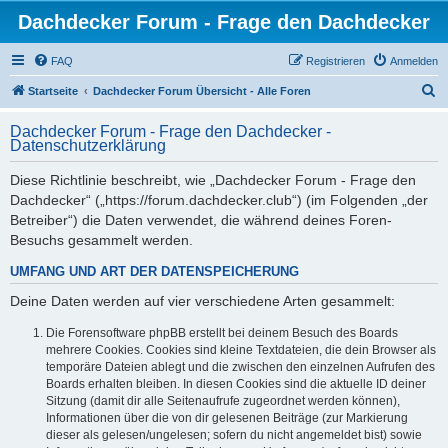
Dachdecker Forum - Frage den Dachdecker
FAQ
Registrieren
Anmelden
S
Startseite
Dachdecker Forum Übersicht - Alle Foren
u
Dachdecker Forum - Frage den Dachdecker -
c
Datenschutzerklärung
h
Diese Richtlinie beschreibt, wie „Dachdecker Forum - Frage den
e
Dachdecker“ („https://forum.dachdecker.club“) (im Folgenden „der
Betreiber“) die Daten verwendet, die während deines Foren-
Besuchs gesammelt werden.
UMFANG UND ART DER DATENSPEICHERUNG
Deine Daten werden auf vier verschiedene Arten gesammelt:
Die Forensoftware phpBB erstellt bei deinem Besuch des Boards
mehrere Cookies. Cookies sind kleine Textdateien, die dein Browser als
temporäre Dateien ablegt und die zwischen den einzelnen Aufrufen des
Boards erhalten bleiben. In diesen Cookies sind die aktuelle ID deiner
Sitzung (damit dir alle Seitenaufrufe zugeordnet werden können),
Informationen über die von dir gelesenen Beiträge (zur Markierung
dieser als gelesen/ungelesen; sofern du nicht angemeldet bist) sowie