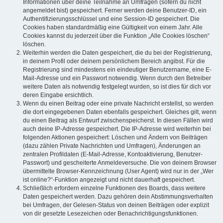
Informationen über deine Teilnahme an Umfragen (sofern du nicht
angemeldet bist) gespeichert. Ferner werden deine Benutzer-ID, ein
Authentifizierungsschlüssel und eine Session-ID gespeichert. Die
Cookies haben standardmäßig eine Gültigkeit von einem Jahr. Alle
Cookies kannst du jederzeit über die Funktion „Alle Cookies löschen“
löschen.
Weiterhin werden die Daten gespeichert, die du bei der Registrierung,
in deinem Profil oder deinem persönlichem Bereich angibst. Für die
Registrierung sind mindestens ein eindeutiger Benutzername, eine E-
Mail-Adresse und ein Passwort notwendig. Wenn durch den Betreiber
weitere Daten als notwendig festgelegt wurden, so ist dies für dich vor
deren Eingabe ersichtlich.
Wenn du einen Beitrag oder eine private Nachricht erstellst, so werden
die dort eingegebenen Daten ebenfalls gespeichert. Gleiches gilt, wenn
du einen Beitrag als Entwurf zwischenspeicherst. In diesen Fällen wird
auch deine IP-Adresse gespeichert. Die IP-Adresse wird weiterhin bei
folgenden Aktionen gespeichert: Löschen und Ändern von Beiträgen
(dazu zählen Private Nachrichten und Umfragen), Änderungen an
zentralen Profildaten (E-Mail-Adresse, Kontoaktivierung, Benutzer-
Passwort) und gescheiterte Anmeldeversuche. Die von deinem Browser
übermittelte Browser-Kennzeichnung (User Agent) wird nur in der „Wer
ist online?“-Funktion angezeigt und nicht dauerhaft gespeichert.
Schließlich erfordern einzelne Funktionen des Boards, dass weitere
Daten gespeichert werden. Dazu gehören dein Abstimmungsverhalten
bei Umfragen, der Gelesen-Status von deinen Beiträgen oder explizit
von dir gesetzte Lesezeichen oder Benachrichtigungsfunktionen.