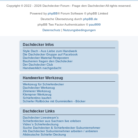
Copyright © 2022 - 2026 Dachdecker Forum - Frage den Dachdecker All rights reserved.
Powered by
phpBB
® Forum Software © phpBB Limited
Deutsche Übersetzung durch
phpBB.de
phpBB Two Factor Authentication ©
paul999
Datenschutz
|
Nutzungsbedingungen
Dachdecker Infos
Style Dach - Aus Liebe zum Handwerk
Die Dachdecker Gruppe auf Facebook
Dachdecker Material Restposten
Bauherren fragen den Dachdecker
Der Dachdecker Club
Handwerklich nachgedacht
Handwerker Werkzeug
Werkzeug für Schieferdecker
Dachdecker Werkzeug
Zimmerer Werkzeug
Klempner Werkzeug
Schieferdino kaufen
Schiefer Rollböcke mit Gummirollen - Böcker
Dachdecker Links
Dachdecker Livestream`s
Schieferdecker aus Sachsen live erleben
Video`s Schieferdeckung
Suche Dachdecker & Schieferdecker Subunternehmer
Als Dachdecker Subunternehmer arbeiten / anbieten
Altdeutsche Schiefer Deckung