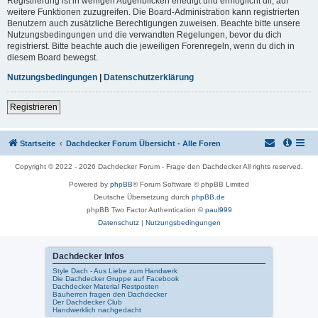
Registrierung ist in wenigen Augenblicken erledigt und ermöglicht dir, auf
weitere Funktionen zuzugreifen. Die Board-Administration kann registrierten
Benutzern auch zusätzliche Berechtigungen zuweisen. Beachte bitte unsere
Nutzungsbedingungen und die verwandten Regelungen, bevor du dich
registrierst. Bitte beachte auch die jeweiligen Forenregeln, wenn du dich in
diesem Board bewegst.
Nutzungsbedingungen
|
Datenschutzerklärung
Registrieren
Startseite
Dachdecker Forum Übersicht - Alle Foren
Copyright © 2022 - 2026 Dachdecker Forum - Frage den Dachdecker All rights reserved.
Powered by
phpBB
® Forum Software © phpBB Limited
Deutsche Übersetzung durch
phpBB.de
phpBB Two Factor Authentication ©
paul999
Datenschutz
|
Nutzungsbedingungen
Dachdecker Infos
Style Dach - Aus Liebe zum Handwerk
Die Dachdecker Gruppe auf Facebook
Dachdecker Material Restposten
Bauherren fragen den Dachdecker
Der Dachdecker Club
Handwerklich nachgedacht