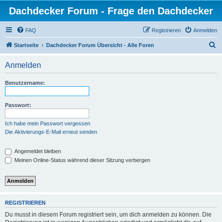
Dachdecker Forum - Frage den Dachdecker
FAQ
Registrieren
Anmelden
S
Startseite
Dachdecker Forum Übersicht - Alle Foren
u
Anmelden
c
h
Benutzername:
e
Passwort:
Ich habe mein Passwort vergessen
Die Aktivierungs-E-Mail erneut senden
Angemeldet bleiben
Meinen Online-Status während dieser Sitzung verbergen
REGISTRIEREN
Du musst in diesem Forum registriert sein, um dich anmelden zu können. Die