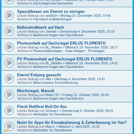
Verfasst in
Dachziegel und Dachsteine
Spezialbesen um Eternit zu reinigen
Letzter Beitrag von
wo6819
«
Montag 15. Dezember 2025, 14:46
Verfasst in
Flachdach & Abdichtungen
Balkonkraftwerk auf Dach
Letzter Beitrag von
Janneb
«
Donnerstag 4. Dezember 2025, 13:15
Verfasst in
Bauherren fragen den Dachdecker
Photovoltaik auf Dachziegel ERLUS FLORENTO
Letzter Beitrag von
BL_Weiden
«
Mittwoch 19. November 2025, 18:17
Verfasst in
Photovoltaikanlagen - Solar Anlagen - PV-Anlagen
PV Photovoltaik auf Dachziegel ERLUS FLORENTO
Letzter Beitrag von
BL_Weiden
«
Mittwoch 19. November 2025, 14:52
Verfasst in
Bauherren fragen den Dachdecker
Eternit Esbjerg gesucht
Letzter Beitrag von
Alfa
«
Dienstag 4. November 2025, 13:41
Verfasst in
Biberschwanz Kronendeckung
Blechziegel, Marzali
Letzter Beitrag von
Meier737
«
Freitag 31. Oktober 2025, 09:43
Verfasst in
Bauherren fragen den Dachdecker
Förch Rollfirst Roll-On flex
Letzter Beitrag von
Schwarz
«
Donnerstag 9. Oktober 2025, 09:01
Verfasst in
Marktplatz für Dachdecker
Nutzt ihr Apps für Einsatzplanung & Zeiterfassung im Van?
Letzter Beitrag von
Marcs
«
Mittwoch 2. April 2025, 10:22
Verfasst in
Marktplatz für Dachdecker