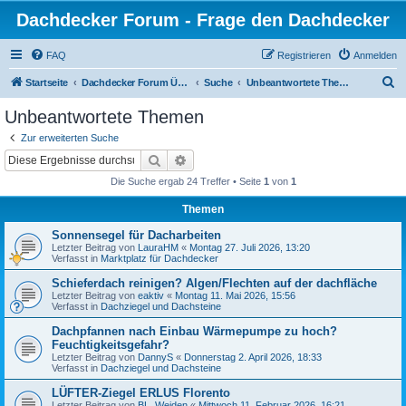
Dachdecker Forum - Frage den Dachdecker
FAQ
Registrieren
Anmelden
S
Startseite
Dachdecker Forum Übersicht - Alle Foren
Suche
Unbeantwortete Themen
u
Unbeantwortete Themen
c
Zur erweiterten Suche
h
Suche
Erweiterte Suche
e
Die Suche ergab 24 Treffer • Seite
1
von
1
Themen
Sonnensegel für Dacharbeiten
Letzter Beitrag von
LauraHM
«
Montag 27. Juli 2026, 13:20
Verfasst in
Marktplatz für Dachdecker
Schieferdach reinigen? Algen/Flechten auf der dachfläche
Letzter Beitrag von
eaktiv
«
Montag 11. Mai 2026, 15:56
Verfasst in
Dachziegel und Dachsteine
Dachpfannen nach Einbau Wärmepumpe zu hoch?
Feuchtigkeitsgefahr?
Letzter Beitrag von
DannyS
«
Donnerstag 2. April 2026, 18:33
Verfasst in
Dachziegel und Dachsteine
LÜFTER-Ziegel ERLUS Florento
Letzter Beitrag von
BL_Weiden
«
Mittwoch 11. Februar 2026, 16:21