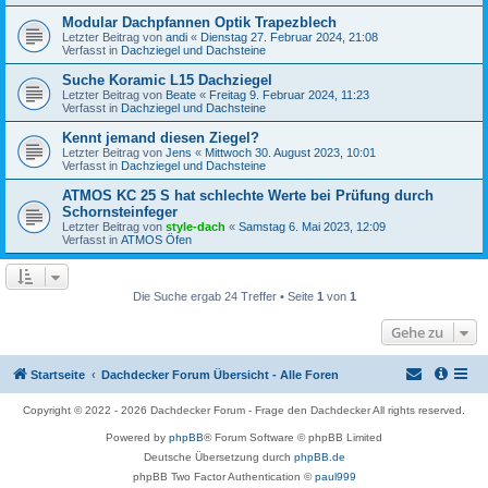
Modular Dachpfannen Optik Trapezblech
Letzter Beitrag von
andi
«
Dienstag 27. Februar 2024, 21:08
Verfasst in
Dachziegel und Dachsteine
Suche Koramic L15 Dachziegel
Letzter Beitrag von
Beate
«
Freitag 9. Februar 2024, 11:23
Verfasst in
Dachziegel und Dachsteine
Kennt jemand diesen Ziegel?
Letzter Beitrag von
Jens
«
Mittwoch 30. August 2023, 10:01
Verfasst in
Dachziegel und Dachsteine
ATMOS KC 25 S hat schlechte Werte bei Prüfung durch
Schornsteinfeger
Letzter Beitrag von
style-dach
«
Samstag 6. Mai 2023, 12:09
Verfasst in
ATMOS Öfen
Die Suche ergab 24 Treffer • Seite
1
von
1
Gehe zu
Startseite
Dachdecker Forum Übersicht - Alle Foren
Copyright © 2022 - 2026 Dachdecker Forum - Frage den Dachdecker All rights reserved.
Powered by
phpBB
® Forum Software © phpBB Limited
Deutsche Übersetzung durch
phpBB.de
phpBB Two Factor Authentication ©
paul999