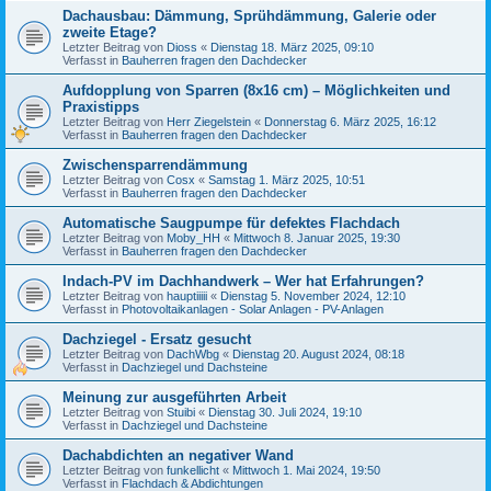
Dachausbau: Dämmung, Sprühdämmung, Galerie oder
zweite Etage?
Letzter Beitrag von
Dioss
«
Dienstag 18. März 2025, 09:10
Verfasst in
Bauherren fragen den Dachdecker
Aufdopplung von Sparren (8x16 cm) – Möglichkeiten und
Praxistipps
Letzter Beitrag von
Herr Ziegelstein
«
Donnerstag 6. März 2025, 16:12
Verfasst in
Bauherren fragen den Dachdecker
Zwischensparrendämmung
Letzter Beitrag von
Cosx
«
Samstag 1. März 2025, 10:51
Verfasst in
Bauherren fragen den Dachdecker
Automatische Saugpumpe für defektes Flachdach
Letzter Beitrag von
Moby_HH
«
Mittwoch 8. Januar 2025, 19:30
Verfasst in
Bauherren fragen den Dachdecker
Indach-PV im Dachhandwerk – Wer hat Erfahrungen?
Letzter Beitrag von
hauptiiiii
«
Dienstag 5. November 2024, 12:10
Verfasst in
Photovoltaikanlagen - Solar Anlagen - PV-Anlagen
Dachziegel - Ersatz gesucht
Letzter Beitrag von
DachWbg
«
Dienstag 20. August 2024, 08:18
Verfasst in
Dachziegel und Dachsteine
Meinung zur ausgeführten Arbeit
Letzter Beitrag von
Stuibi
«
Dienstag 30. Juli 2024, 19:10
Verfasst in
Dachziegel und Dachsteine
Dachabdichten an negativer Wand
Letzter Beitrag von
funkellicht
«
Mittwoch 1. Mai 2024, 19:50
Verfasst in
Flachdach & Abdichtungen