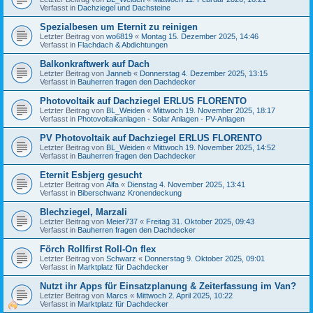
Verfasst in
Dachziegel und Dachsteine
Spezialbesen um Eternit zu reinigen
Letzter Beitrag von
wo6819
«
Montag 15. Dezember 2025, 14:46
Verfasst in
Flachdach & Abdichtungen
Balkonkraftwerk auf Dach
Letzter Beitrag von
Janneb
«
Donnerstag 4. Dezember 2025, 13:15
Verfasst in
Bauherren fragen den Dachdecker
Photovoltaik auf Dachziegel ERLUS FLORENTO
Letzter Beitrag von
BL_Weiden
«
Mittwoch 19. November 2025, 18:17
Verfasst in
Photovoltaikanlagen - Solar Anlagen - PV-Anlagen
PV Photovoltaik auf Dachziegel ERLUS FLORENTO
Letzter Beitrag von
BL_Weiden
«
Mittwoch 19. November 2025, 14:52
Verfasst in
Bauherren fragen den Dachdecker
Eternit Esbjerg gesucht
Letzter Beitrag von
Alfa
«
Dienstag 4. November 2025, 13:41
Verfasst in
Biberschwanz Kronendeckung
Blechziegel, Marzali
Letzter Beitrag von
Meier737
«
Freitag 31. Oktober 2025, 09:43
Verfasst in
Bauherren fragen den Dachdecker
Förch Rollfirst Roll-On flex
Letzter Beitrag von
Schwarz
«
Donnerstag 9. Oktober 2025, 09:01
Verfasst in
Marktplatz für Dachdecker
Nutzt ihr Apps für Einsatzplanung & Zeiterfassung im Van?
Letzter Beitrag von
Marcs
«
Mittwoch 2. April 2025, 10:22
Verfasst in
Marktplatz für Dachdecker