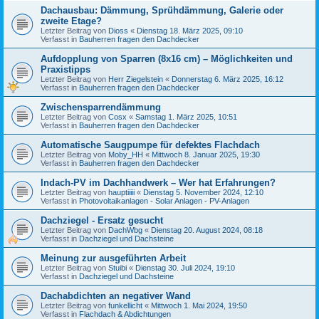
Dachausbau: Dämmung, Sprühdämmung, Galerie oder
zweite Etage?
Letzter Beitrag von
Dioss
«
Dienstag 18. März 2025, 09:10
Verfasst in
Bauherren fragen den Dachdecker
Aufdopplung von Sparren (8x16 cm) – Möglichkeiten und
Praxistipps
Letzter Beitrag von
Herr Ziegelstein
«
Donnerstag 6. März 2025, 16:12
Verfasst in
Bauherren fragen den Dachdecker
Zwischensparrendämmung
Letzter Beitrag von
Cosx
«
Samstag 1. März 2025, 10:51
Verfasst in
Bauherren fragen den Dachdecker
Automatische Saugpumpe für defektes Flachdach
Letzter Beitrag von
Moby_HH
«
Mittwoch 8. Januar 2025, 19:30
Verfasst in
Bauherren fragen den Dachdecker
Indach-PV im Dachhandwerk – Wer hat Erfahrungen?
Letzter Beitrag von
hauptiiiii
«
Dienstag 5. November 2024, 12:10
Verfasst in
Photovoltaikanlagen - Solar Anlagen - PV-Anlagen
Dachziegel - Ersatz gesucht
Letzter Beitrag von
DachWbg
«
Dienstag 20. August 2024, 08:18
Verfasst in
Dachziegel und Dachsteine
Meinung zur ausgeführten Arbeit
Letzter Beitrag von
Stuibi
«
Dienstag 30. Juli 2024, 19:10
Verfasst in
Dachziegel und Dachsteine
Dachabdichten an negativer Wand
Letzter Beitrag von
funkellicht
«
Mittwoch 1. Mai 2024, 19:50
Verfasst in
Flachdach & Abdichtungen