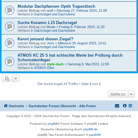
Modular Dachpfannen Optik Trapezblech
Letzter Beitrag von
andi
«
Dienstag 27. Februar 2024, 21:08
Verfasst in
Dachziegel und Dachsteine
Suche Koramic L15 Dachziegel
Letzter Beitrag von
Beate
«
Freitag 9. Februar 2024, 11:23
Verfasst in
Dachziegel und Dachsteine
Kennt jemand diesen Ziegel?
Letzter Beitrag von
Jens
«
Mittwoch 30. August 2023, 10:01
Verfasst in
Dachziegel und Dachsteine
ATMOS KC 25 S hat schlechte Werte bei Prüfung durch
Schornsteinfeger
Letzter Beitrag von
style-dach
«
Samstag 6. Mai 2023, 12:09
Verfasst in
ATMOS Öfen
Die Suche ergab 24 Treffer • Seite
1
von
1
Gehe zu
Startseite
Dachdecker Forum Übersicht - Alle Foren
Copyright © 2022 - 2026 Dachdecker Forum - Frage den Dachdecker All rights reserved.
Powered by
phpBB
® Forum Software © phpBB Limited
Deutsche Übersetzung durch
phpBB.de
phpBB Two Factor Authentication ©
paul999