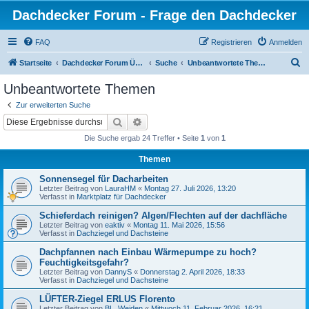
Dachdecker Forum - Frage den Dachdecker
FAQ
Registrieren
Anmelden
S
Startseite
Dachdecker Forum Übersicht - Alle Foren
Suche
Unbeantwortete Themen
u
Unbeantwortete Themen
c
Zur erweiterten Suche
h
Suche
Erweiterte Suche
e
Die Suche ergab 24 Treffer • Seite
1
von
1
Themen
Sonnensegel für Dacharbeiten
Letzter Beitrag von
LauraHM
«
Montag 27. Juli 2026, 13:20
Verfasst in
Marktplatz für Dachdecker
Schieferdach reinigen? Algen/Flechten auf der dachfläche
Letzter Beitrag von
eaktiv
«
Montag 11. Mai 2026, 15:56
Verfasst in
Dachziegel und Dachsteine
Dachpfannen nach Einbau Wärmepumpe zu hoch?
Feuchtigkeitsgefahr?
Letzter Beitrag von
DannyS
«
Donnerstag 2. April 2026, 18:33
Verfasst in
Dachziegel und Dachsteine
LÜFTER-Ziegel ERLUS Florento
Letzter Beitrag von
BL_Weiden
«
Mittwoch 11. Februar 2026, 16:21