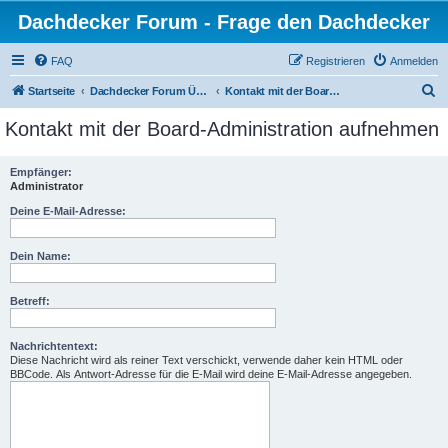
Dachdecker Forum - Frage den Dachdecker
FAQ
Registrieren
Anmelden
S
Startseite
Dachdecker Forum Übersicht - Alle Foren
Kontakt mit der Board-Administration aufnehmen
u
Kontakt mit der Board-Administration aufnehmen
c
h
Empfänger:
Administrator
e
Deine E-Mail-Adresse:
Dein Name:
Betreff:
Nachrichtentext:
Diese Nachricht wird als reiner Text verschickt, verwende daher kein HTML oder
BBCode. Als Antwort-Adresse für die E-Mail wird deine E-Mail-Adresse angegeben.