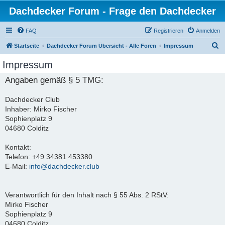
Dachdecker Forum - Frage den Dachdecker
FAQ
Registrieren
Anmelden
S
Startseite
Dachdecker Forum Übersicht - Alle Foren
Impressum
u
Impressum
c
Angaben gemäß § 5 TMG:
h
e
Dachdecker Club
Inhaber: Mirko Fischer
Sophienplatz 9
04680 Colditz
Kontakt:
Telefon: +49 34381 453380
E-Mail:
info@dachdecker.club
Verantwortlich für den Inhalt nach § 55 Abs. 2 RStV:
Mirko Fischer
Sophienplatz 9
04680 Colditz